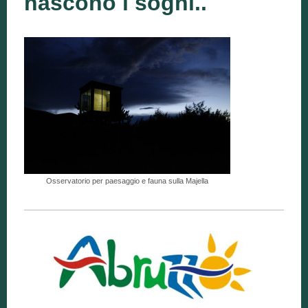
nascono i sogni..
Osservatorio per paesaggio e fauna sulla Majella